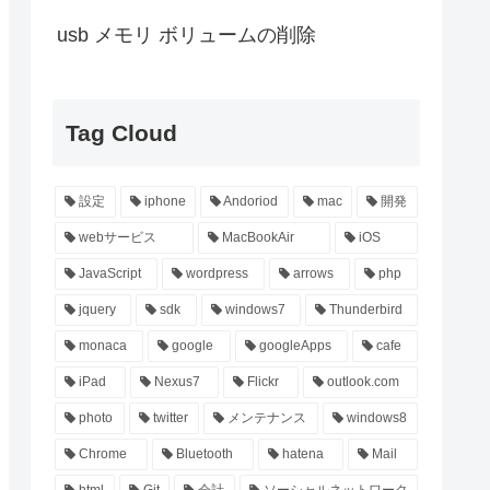
usb メモリ ボリュームの削除
Tag Cloud
設定
iphone
Andoriod
mac
開発
webサービス
MacBookAir
iOS
JavaScript
wordpress
arrows
php
jquery
sdk
windows7
Thunderbird
monaca
google
googleApps
cafe
iPad
Nexus7
Flickr
outlook.com
photo
twitter
メンテナンス
windows8
Chrome
Bluetooth
hatena
Mail
html
Git
会計
ソーシャルネットワーク