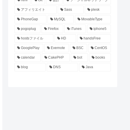
アフィリエイト
Sass
plesk
PhoneGap
MySQL
MovableType
pogoplug
Firefox
iTunes
iphone5
hostsファイル
HD
handsFree
GooglePlay
Evernote
BSC
CentOS
calendar
CakePHP
bot
books
blog
DNS
Java