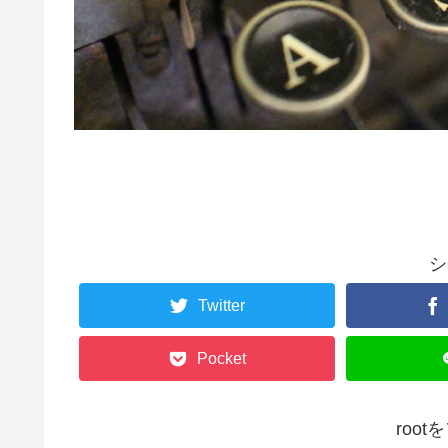
シ
Twitter
Pocket
roo