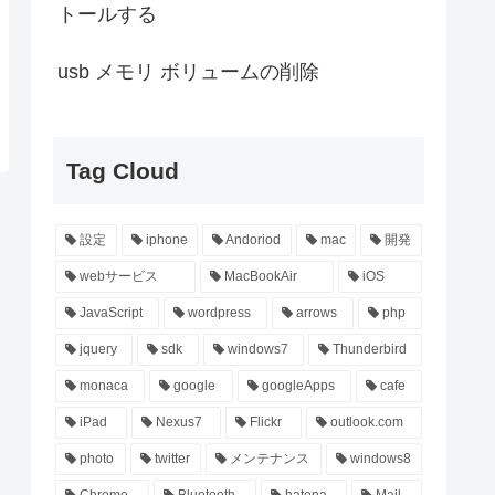
トールする
usb メモリ ボリュームの削除
Tag Cloud
設定
iphone
Andoriod
mac
開発
webサービス
MacBookAir
iOS
JavaScript
wordpress
arrows
php
jquery
sdk
windows7
Thunderbird
monaca
google
googleApps
cafe
iPad
Nexus7
Flickr
outlook.com
photo
twitter
メンテナンス
windows8
Chrome
Bluetooth
hatena
Mail