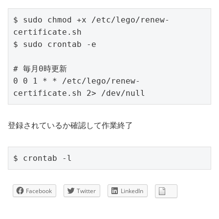
$ sudo chmod +x /etc/lego/renew-
certificate.sh

$ sudo crontab -e

# 毎月0時更新

0 0 1 * * /etc/lego/renew-
登録されているか確認して作業終了
$ crontab -l
Facebook
Twitter
LinkedIn