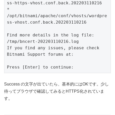
ss-https-vhost.conf.back.202203110216

* 
/opt/bitnami/apache/conf/vhosts/wordpre
ss-vhost.conf.back.202203110216

Find more details in the log file:

/tmp/bncert-202203110216.log

If you find any issues, please check 
Bitnami Support forums at:

Press [Enter] to continue:
Success の文字が出ていたら、基本的にはOKです。少し
待ってブラウザで確認してみるとHTTPS化されていま
す。