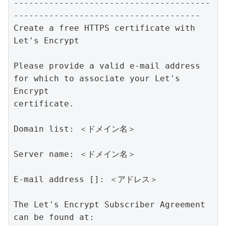
---------------------------------------
-------------------------------------

Create a free HTTPS certificate with 
Let's Encrypt

Please provide a valid e-mail address 
for which to associate your Let's 
Encrypt

certificate.

Domain list: ＜ドメイン名＞

Server name: ＜ドメイン名＞

E-mail address []: ＜アドレス＞

The Let's Encrypt Subscriber Agreement 
can be found at:
