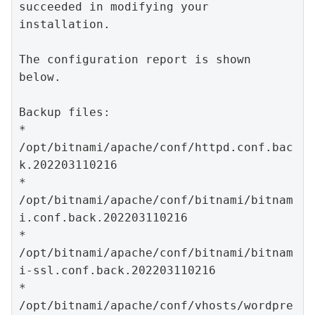
succeeded in modifying your 
installation.

The configuration report is shown 
below.

Backup files:

* 
/opt/bitnami/apache/conf/httpd.conf.bac
k.202203110216

* 
/opt/bitnami/apache/conf/bitnami/bitnam
i.conf.back.202203110216

* 
/opt/bitnami/apache/conf/bitnami/bitnam
i-ssl.conf.back.202203110216

* 
/opt/bitnami/apache/conf/vhosts/wordpre