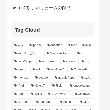
usb メモリ ボリュームの削除
Tag Cloud
設定
iphone
Andoriod
mac
開発
webサービス
MacBookAir
iOS
JavaScript
wordpress
arrows
php
jquery
sdk
windows7
Thunderbird
monaca
google
googleApps
cafe
iPad
Nexus7
Flickr
outlook.com
photo
twitter
メンテナンス
windows8
Chrome
Bluetooth
hatena
Mail
html
Git
会計
ソーシャルネットワーク