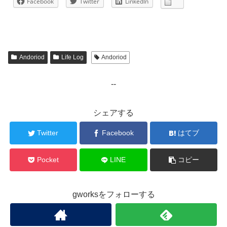
Facebook
Twitter
LinkedIn
Andoriod
Life Log
Andoriod
--
シェアする
Twitter
Facebook
はてブ
Pocket
LINE
コピー
gworksをフォローする