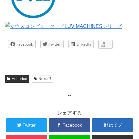
Facebook
Twitter
LinkedIn
Andoriod
Nexus7
--
シェアする
Twitter
Facebook
はてブ