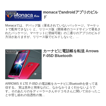
monacaでandroidアプリのビル
Andoriod
ド
Monacaでは、デバッグ版（署名されていないパッケージ。マーケッ
トで配布できない）と、リリース版（開発者のコードサインで署名さ
れたパッケージ。マーケットに登録可能）の二通りのアプリのビルド
方法がありますが、リリース版でビルドしないと、...
カーナビに電話帳を転送 Arrows
Andoriod
F-05D Bluetooth
ARROWS X LTE F-05D の電話帳をカーナビにBluetoothを使って送
信する。 実は意外と簡単なのに、なかなかうまく行かないようで
す。そのあたりのをディーラーさんやドコモさんに聞いて分かったこ
とや苦し紛れの信憑性の無...