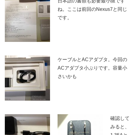
日本語の書類も必要最小限です
ね。ここは前回のNexus7と同じ
です。
ケーブルとACアダプタ。今回の
ACアダプタ小ぶりです。容量小
さいかも
確認して
みると、