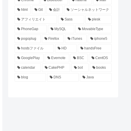
html
Git
会計
ソーシャルネットワーク
アフィリエイト
Sass
plesk
PhoneGap
MySQL
MovableType
pogoplug
Firefox
iTunes
iphone5
hostsファイル
HD
handsFree
GooglePlay
Evernote
BSC
CentOS
calendar
CakePHP
bot
books
blog
DNS
Java