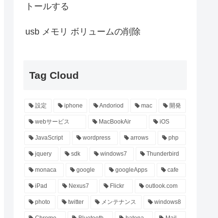
トールする
usb メモリ ボリュームの削除
Tag Cloud
設定
iphone
Andoriod
mac
開発
webサービス
MacBookAir
iOS
JavaScript
wordpress
arrows
php
jquery
sdk
windows7
Thunderbird
monaca
google
googleApps
cafe
iPad
Nexus7
Flickr
outlook.com
photo
twitter
メンテナンス
windows8
Chrome
Bluetooth
hatena
Mail