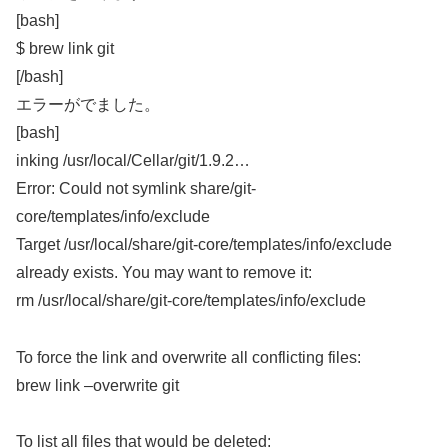
[bash]
$ brew link git
[/bash]
エラーがでました。
[bash]
inking /usr/local/Cellar/git/1.9.2…
Error: Could not symlink share/git-
core/templates/info/exclude
Target /usr/local/share/git-core/templates/info/exclude
already exists. You may want to remove it:
rm /usr/local/share/git-core/templates/info/exclude
To force the link and overwrite all conflicting files:
brew link –overwrite git
To list all files that would be deleted: