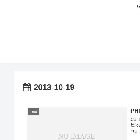
2013-10-19
PHP
Linux
Ce
fol
う。