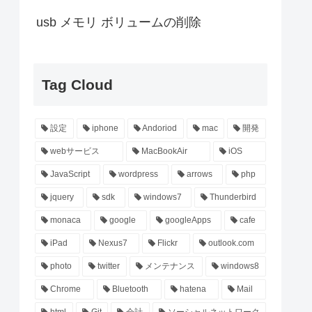
usb メモリ ボリュームの削除
Tag Cloud
設定
iphone
Andoriod
mac
開発
webサービス
MacBookAir
iOS
JavaScript
wordpress
arrows
php
jquery
sdk
windows7
Thunderbird
monaca
google
googleApps
cafe
iPad
Nexus7
Flickr
outlook.com
photo
twitter
メンテナンス
windows8
Chrome
Bluetooth
hatena
Mail
html
Git
会計
ソーシャルネットワーク