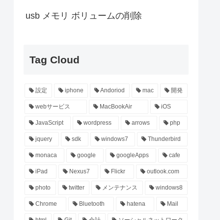
usb メモリ ボリュームの削除
Tag Cloud
設定
iphone
Andoriod
mac
開発
webサービス
MacBookAir
iOS
JavaScript
wordpress
arrows
php
jquery
sdk
windows7
Thunderbird
monaca
google
googleApps
cafe
iPad
Nexus7
Flickr
outlook.com
photo
twitter
メンテナンス
windows8
Chrome
Bluetooth
hatena
Mail
html
Git
会計
ソーシャルネットワーク