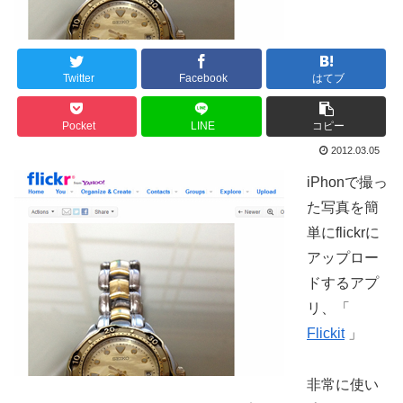
Twitter
Facebook
はてブ
Pocket
LINE
コピー
2012.03.05
iPhonで撮っ
た写真を簡
単にflickrに
アップロー
ドするアプ
リ、「
Flickit
」
非常に使い